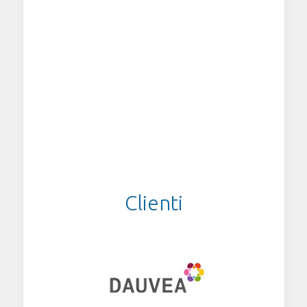
fornitori terzi indipendenti.
Le aziende clienti, i dipendenti che ne facciano
richiesta e i consulenti possono, in ogni momento,
verificare i propri dati aziendali sempre aggiornati
e ottenere in tempo reale risposte precise e sicure.
L'
accesso alla piattaforma APE
è consentito
solo previa comunicazione di login e password
personalizzata da parte dello Studio Sias.
Clienti