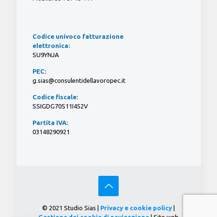
Codice univoco fatturazione
elettronica:
SU9YNJA
PEC:
g.sias@consulentidellavoropec.it
Codice fiscale:
SSIGDG70S11I452V
Partita IVA:
03148290921
© 2021 Studio Sias |
Privacy e cookie policy
|