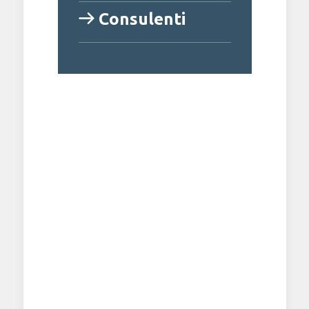
Consulenti
Sicurezza e
fiducia
Tutti i dati trattati sono aggiornati e disponibili per
aziende, dipendenti e commercialisti; per garantire
la massima sicurezza sono schermati da reti
protette con Firewall Cisco, archiviati in Cloud e
assicurati su unità esterne di back up gestite da