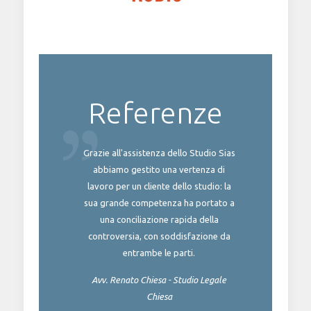
Referenze
ro punto di
Grazie all'assistenza dello Studio Sias
Lo Studi
n azienda:
abbiamo gestito una vertenza di
riferim
 consulenza
lavoro per un cliente dello studio: la
grazie al
zato i costi
sua grande competenza ha portato a
puntuale,
 usufruito di
una conciliazione rapida della
di gestion
 assunzioni.
controversia, con soddisfazione da
agevolazi
entrambe le parti.
irrificio
Tizian
Avv. Renato Chiesa - Studio Legale
Chiesa